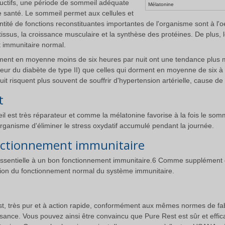
uctifs, une période de sommeil adéquate
Mélatonine
e santé. Le sommeil permet aux cellules et
ntité de fonctions reconstituantes importantes de l'organisme sont à 
issus, la croissance musculaire et la synthèse des protéines. De plus,
t immunitaire normal.
ent en moyenne moins de six heures par nuit ont une tendance plus ma
ur du diabète de type II) que celles qui dorment en moyenne de six à 
t risquent plus souvent de souffrir d'hypertension artérielle, cause d
t
l est très réparateur et comme la mélatonine favorise à la fois le sommei
organisme d'éliminer le stress oxydatif accumulé pendant la journée.
onctionnement immunitaire
sentielle à un bon fonctionnement immunitaire.6 Comme supplément qu
ation du fonctionnement normal du système immunitaire.
t, très pur et à action rapide, conformément aux mêmes normes de fab
ssance. Vous pouvez ainsi être convaincu que Pure Rest est sûr et effi