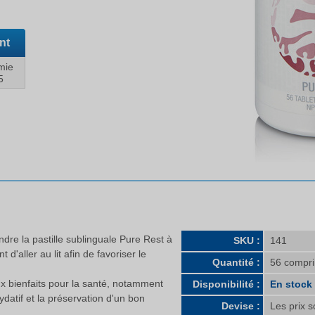
nt
mie
5
ndre la pastille sublinguale Pure Rest à
SKU :
141
d'aller au lit afin de favoriser le
Quantité :
56 compr
 bienfaits pour la santé, notamment
Disponibilité :
En stock
datif et la préservation d'un bon
Devise :
Les prix s