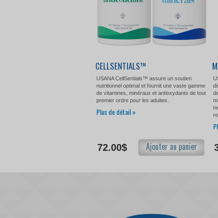
CELLSENTIALS™
M
USANA CellSentials™ assure un soutien
U
nutritionnel optimal et fournit une vaste gamme
d
de vitamines, minéraux et antioxydants de tout
de
premier ordre pour les adultes.
mi
ne
Plus de détail »
ro
P
Ajouter au panier
72.00$