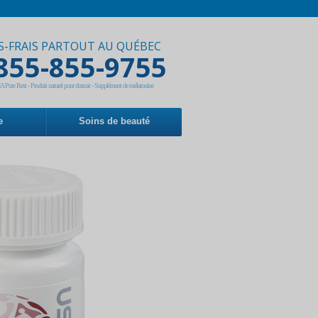
S-FRAIS PARTOUT AU QUÉBEC
855-855-9755
ure Rest - Produit naturel pour dormir - Supplément de mélatonine
e
Soins de beauté