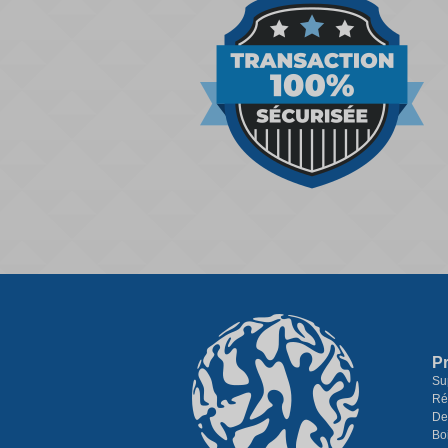
P
Su
Ré
De
Bo