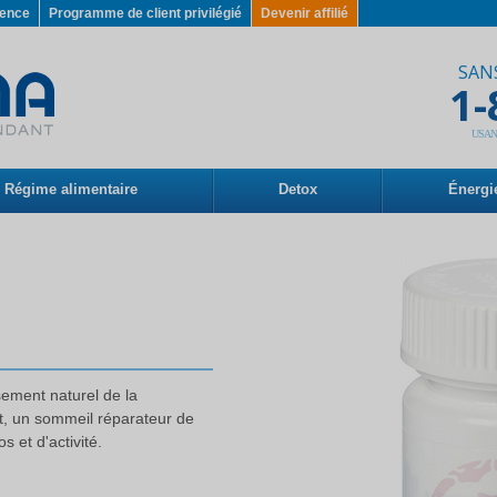
gence
Programme de client privilégié
Devenir affilié
SAN
1-
USANA P
Régime alimentaire
Detox
Énergi
ement naturel de la
t, un sommeil réparateur de
s et d'activité.