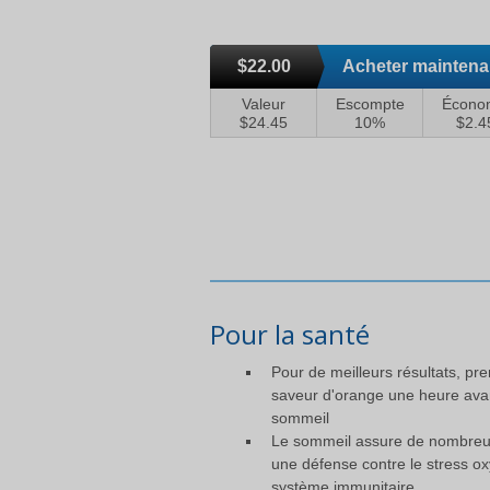
$22.00
Acheter maintena
Valeur
Escompte
Écono
$24.45
10%
$2.4
Pour la santé
Pour de meilleurs résultats, pre
saveur d'orange une heure avant 
sommeil
Le sommeil assure de nombreux
une défense contre le stress oxy
système immunitaire