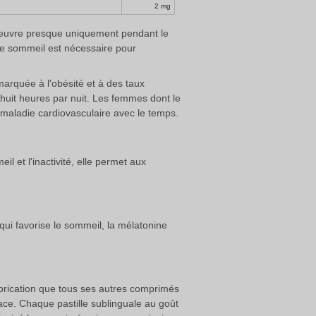
2 mg
l'oeuvre presque uniquement pendant le
 le sommeil est nécessaire pour
rquée à l'obésité et à des taux
huit heures par nuit. Les femmes dont le
e maladie cardiovasculaire avec le temps.
l et l'inactivité, elle permet aux
i favorise le sommeil, la mélatonine
rication que tous ses autres comprimés
cace. Chaque pastille sublinguale au goût