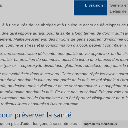
al
Livraison :
Généralem
Délais de 
lié à une durée de vie abrégée et à un risque accru de développer d
 dire qu'il importe autant, pour la santé à long terme, de dormir suff
ièrement. Malheureusement, des millions de gens souffrent d'insomnie occ
e vie, comme le stress et la consommation d'alcool, peuvent contribuer
e, une concentration déficiente, une qualité de vie appauvrie, un fonc
rtalité. La privation de sommeil a aussi été liée à une hausse des mar
(par ex. : superoxyde-dismutase, glutathion réductase, etc.) dans le ce
 est synthétisée dans le cerveau. Cette hormone règle les cycles norm
e élevé pendant la plus grande partie de la nuit, ce qui signale à l'or
oît, on devient moins vigilant et on se sent somnolent. Le supplément
de mélatonine pendant la nuit. Ce n'est pas un sédatif. Pris par voie o
 circadien naturel de l'organisme et a été éprouvé cliniquement pour f
radicaux libres et soumis à l'usure normale.
pour préserver la santé
'en plus d'aider les gens à se sentir plus
Ingrédients médicinaux