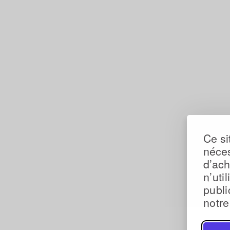
Ce si
néces
d’ac
n’uti
publi
notr