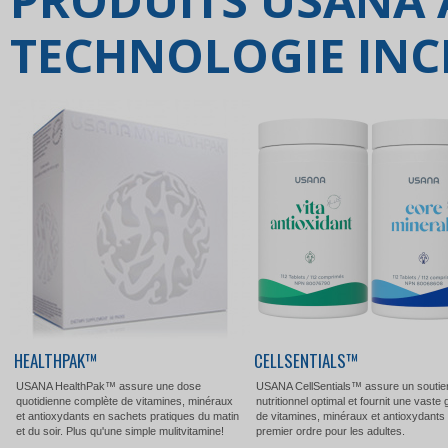
PRODUITS USANA 
TECHNOLOGIE INC
HEALTHPAK™
CELLSENTIALS™
USANA HealthPak™ assure une dose
USANA CellSentials™ assure un soutie
quotidienne complète de vitamines, minéraux
nutritionnel optimal et fournit une vast
et antioxydants en sachets pratiques du matin
de vitamines, minéraux et antioxydants 
et du soir. Plus qu'une simple mulitvitamine!
premier ordre pour les adultes.