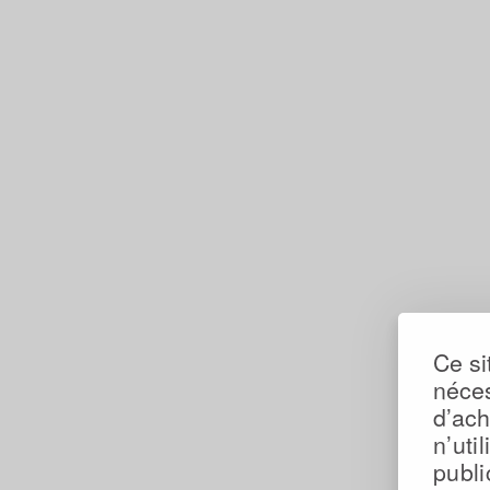
Ce si
néces
d’ac
n’uti
publi