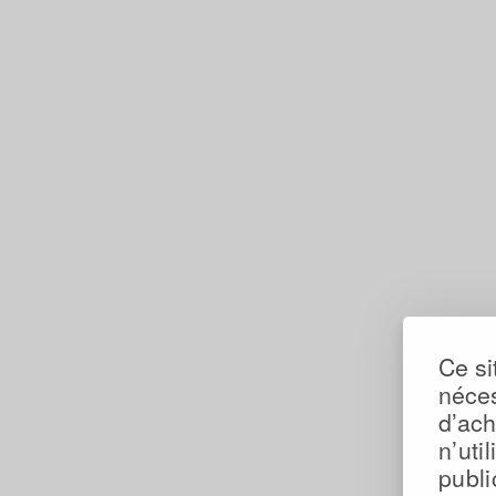
Ce si
néces
d’ac
n’uti
publi