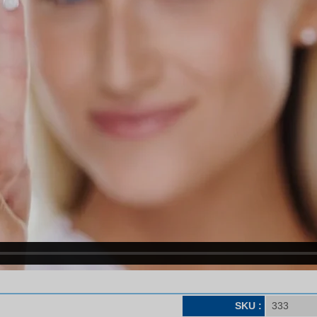
SKU :
333