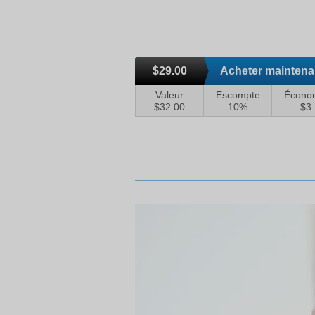
$29.00
Acheter maintena
Valeur
Escompte
Écono
$32.00
10%
$3