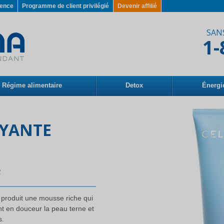
gence
Programme de client privilégié
Devenir affilié
SAN
1-
Régime alimentaire
Detox
Énergi
YANTE
é
produit une mousse riche qui
iant en douceur la peau terne et
s.