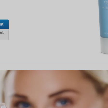
nt
mie