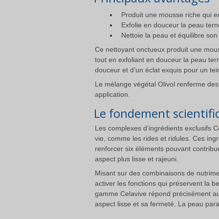
Produit une mousse riche qui enl
Exfolie en douceur la peau tern
Nettoie la peau et équilibre son
Ce nettoyant onctueux produit une mousse
tout en exfoliant en douceur la peau te
douceur et d’un éclat exquis pour un tei
Le mélange végétal Olivol renferme des 
application.
Le fondement scientifi
Les complexes d’ingrédients exclusifs Cel
vie, comme les rides et ridules. Ces ingr
renforcer six éléments pouvant contribue
aspect plus lisse et rajeuni.
Misant sur des combinaisons de nutrimen
activer les fonctions qui préservent la 
gamme Celavive répond précisément aux b
aspect lisse et sa fermeté. La peau paraî