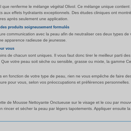
ipal que renferme le mélange végétal Olivol. Ce mélange unique contien
ments aux effets hydratants exceptionnels. Des études cliniques ont mon
ures après seulement une application.
t des produits soigneusement formulés
e communication avec la peau afin de neutraliser ces deux types de vi
une apparence radieuse de jeunesse.
our vous
ns de chacun sont uniques. Il vous faut donc tirer le meilleur parti des
. Que votre peau soit sèche ou sensible, grasse ou mixte, la gamme C
uits en fonction de votre type de peau, rien ne vous empêche de faire de
ure pour vous, selon vos préoccupations et préférences personnelles.
tte de Mousse Nettoyante Onctueuse sur le visage et le cou par mouvem
rincer et sécher la peau par légers tapotements. Appliquer ensuite la 