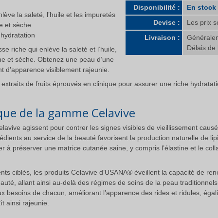
Disponibilité :
En stock
ève la saleté, l’huile et les impuretés
Devise :
Les prix s
e et sèche
 hydratation
Livraison :
Généralem
Délais de 
 riche qui enlève la saleté et l’huile,
rne et sèche. Obtenez une peau d’une
nt d’apparence visiblement rajeunie.
extraits de fruits éprouvés en clinique pour assurer une riche hydrata
que de la gamme Celavive
avive agissent pour contrer les signes visibles de vieillissement causés 
édients au service de la beauté favorisent la production naturelle de lip
r à préserver une matrice cutanée saine, y compris l’élastine et le col
ts ciblés, les produits Celavive d’USANA® éveillent la capacité de ren
beauté, allant ainsi au-delà des régimes de soins de la peau traditionnel
esoins de chacun, améliorant l’apparence des rides et ridules, égalis
t ainsi rajeunie.